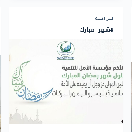
الامل للتنمية
#شهر_مبارك