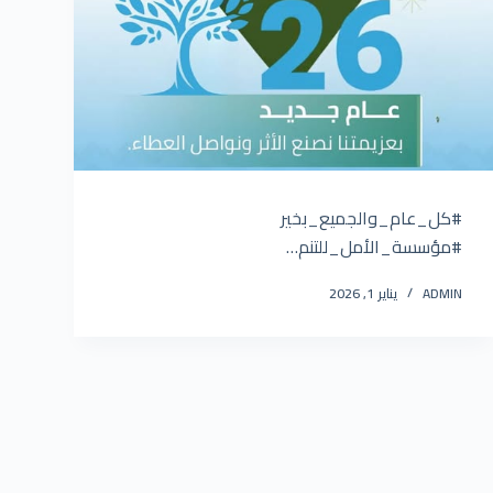
#كل_عام_والجميع_بخير
#مؤسسة_الأمل_للتنم…
ADMIN
يناير 1, 2026