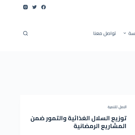
ا
ل
ت
ج
سة
تواصل معنا
ا
و
ز
إ
ل
ى
ا
ل
م
الامل للتنمية
ح
ت
توزيع السلال الغذائية والتمور ضمن
و
المشاريع الرمضانية
ى